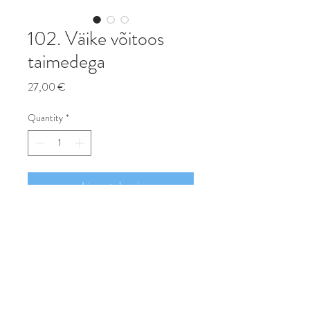
102. Väike võitoos
taimedega
Price
27,00 €
Quantity
*
Lisa ostukorvi
Osta
Väike võitoos pitsi ja taimedega.
Siia mahub pool pakivõid, teine pool
on seni külmikus ootel.