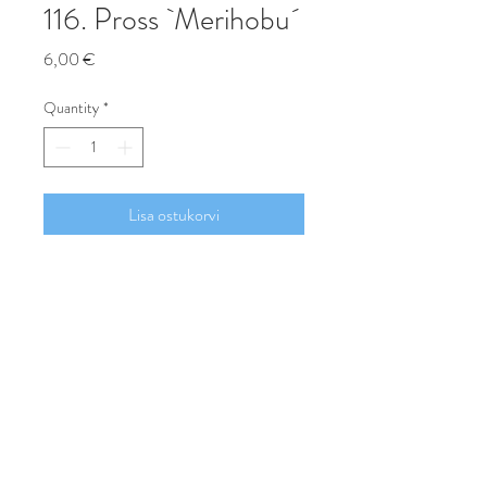
116. Pross `Merihobu´
Price
6,00 €
Quantity
*
Lisa ostukorvi
Osta
Keraamiline pross merihobukujuline.
Sobib jakkide ja kampsunite reväärile
või räti kinnituseks.
Suurus 6x2 cm