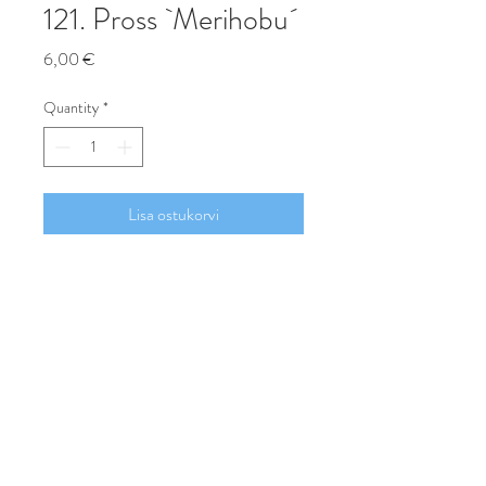
121. Pross `Merihobu´
Price
6,00 €
Quantity
*
Lisa ostukorvi
Osta
Keraamiline pross merihobukujuline.
Sobib jakkide ja kampsunite reväärile
või räti kinnituseks.
Suurus 6,2x2,4 cm