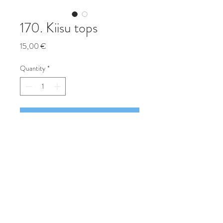
170. Kiisu tops
Price
15,00 €
Quantity
*
Lisa ostukorvi
Osta
Lõbus magava kiisuga tops.
Mõõdud: 13x8,5 kõrgus 6,5cm