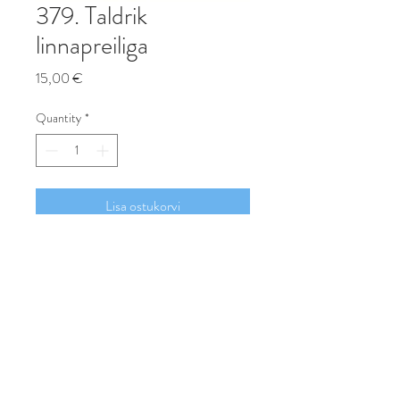
379. Taldrik
linnapreiliga
Price
15,00 €
Quantity
*
Lisa ostukorvi
Osta
Taldrik, mida kasutada nagu tavalist
taldrikut, aga selle teeb lõbusamaks
tekst `Pane oma arvuti kinni ja mine
õue !´Võib pesta nõudepesumasinas.
Mõõdud: 23x16,5cm