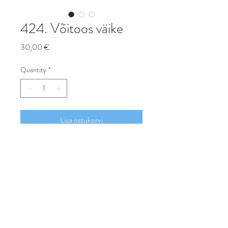
424. Võitoos väike
Price
30,00 €
Quantity
*
Lisa ostukorvi
Osta
Võitoos, kuhu tuleb panna pool võid
ja ülejäänud on külmikus. Väike
võitoos võtab vähem ruumi laual ja
on kergem kui suur