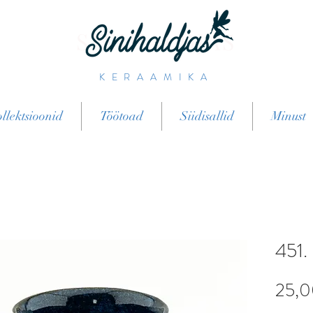
SINIHALDJAS
KERAAMIKA
llektsioonid
Töötoad
Siidisallid
Minust
451.
25,0