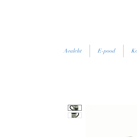
Avaleht
E-pood
Ko