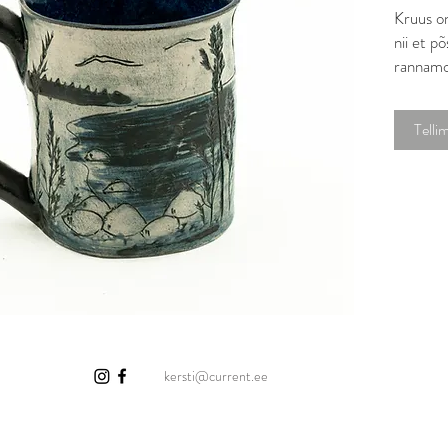
Kruus on
nii et põ
rannamot
jõud!´.
Kruusik
Telli
350 ml
kersti@current.ee