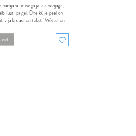
 paraja suurusega ja laia põhjaga,
sib ilusti paigal. Ühe külje peal on
iiv ja kruusil on tekst `Mõttel on
õrgus on 10 cm ja mahutavus on
musel